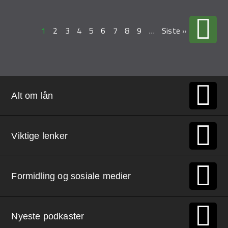
1
2
3
4
5
6
7
8
9
…
Siste »
Alt om lån
Viktige lenker
Formidling og sosiale medier
Nyeste podkaster