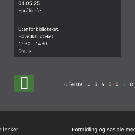
04.05.25
Språkkafe
Utenfor biblioteket,
Hovedbiblioteket
12:30
-
14:30
Gratis
« Første
…
3
4
5
6
7
8
e lenker
Formidling og sosiale med