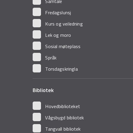
Samtale
Fredagslunsj
Kurs og veiledning
Lek og moro
Sosial møteplass
Språk
Torsdagskringla
Bibliotek
Hovedbiblioteket
Vågsbygd bibliotek
Tangvall bibliotek