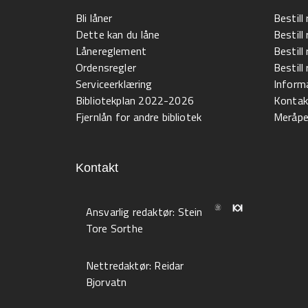
Bli låner
Bestill
Dette kan du låne
Bestill
Lånereglement
Bestill
Ordensregler
Bestil
Serviceerklæring
Informa
Bibliotekplan 2022-2026
Kontak
Fjernlån for andre bibliotek
Meråpen
Kontakt
Ansvarlig redaktør:
Stein
Tore Sorthe
Nettredaktør:
Reidar
Bjorvatn