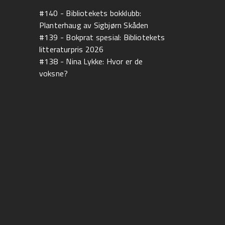
#140 - Bibliotekets bokklubb:
Planterhaug av Sigbjørn Skåden
#139 - Bokprat spesial: Bibliotekets
litteraturpris 2026
#138 - Nina Lykke: Hvor er de
voksne?