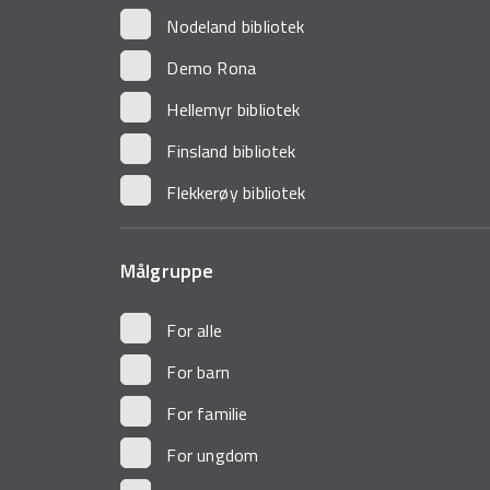
Nodeland bibliotek
Demo Rona
Hellemyr bibliotek
Finsland bibliotek
Flekkerøy bibliotek
Målgruppe
For alle
For barn
For familie
For ungdom