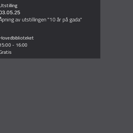
Utstilling
03.05.25
Åpning av utstillingen "10 år på gada"
Hovedbiblioteket
15:00
-
16:00
Gratis