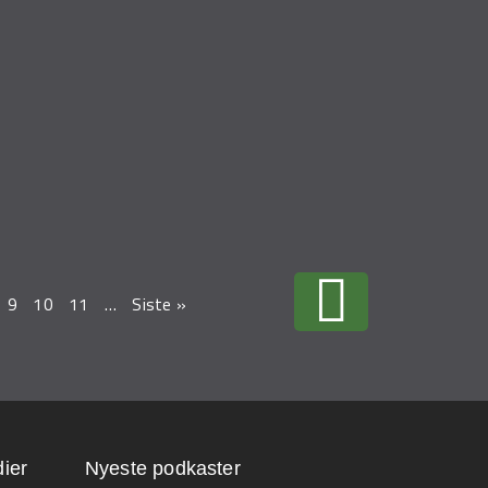
9
10
11
…
Siste »
ier
Nyeste podkaster