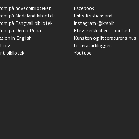
 rom på hovedbiblioteket
Facebook
 rom på Nodeland bibliotek
Friby Kristiansand
 rom på Tangvall bibliotek
Instagram @krsbib
l rom på Demo Rona
Klassikerklubben - podkast
tion in English
Kunsten og litteraturens hus
t oss
Litteraturbloggen
t bibliotek
Youtube