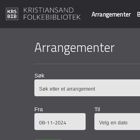
Arrangementer
B
Hopp
til
Arrangementer
Søk i våre data
hovedinnhold
Søk
Fra
Til
Dato