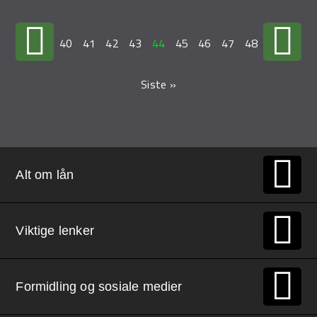
…
40
41
42
43
44
45
46
47
48
…
Siste »
Alt om lån
Viktige lenker
Formidling og sosiale medier