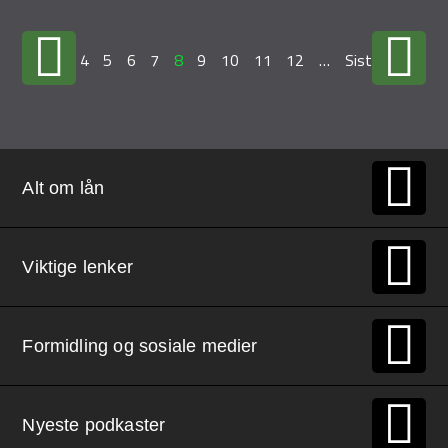
…
4
5
6
7
8
9
10
11
12
…
Siste »
Alt om lån
Viktige lenker
Formidling og sosiale medier
Nyeste podkaster