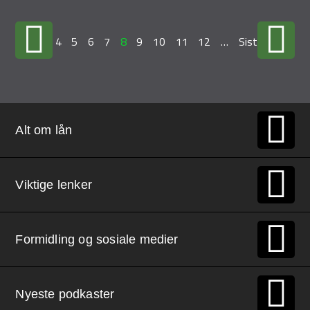
…
4
5
6
7
8
9
10
11
12
…
Siste »
Alt om lån
Viktige lenker
Formidling og sosiale medier
Nyeste podkaster