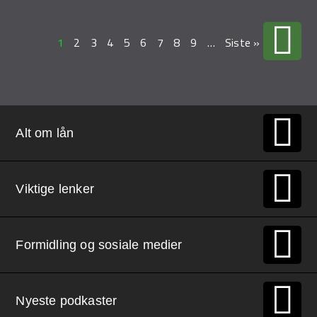
1
2
3
4
5
6
7
8
9
…
Siste »
Alt om lån
Viktige lenker
Formidling og sosiale medier
Nyeste podkaster