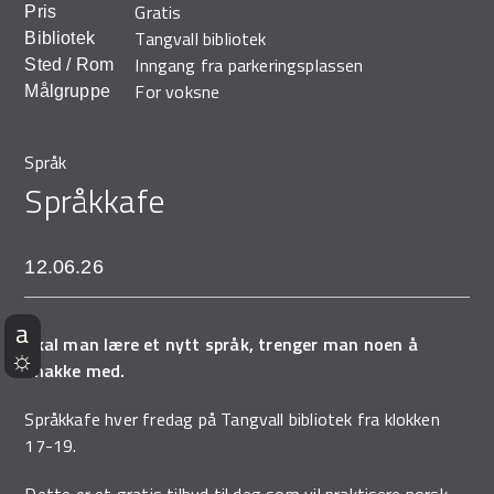
Gratis
Pris
Demo Rona
Tangvall bibliotek
Bibliotek
Inngang fra parkeringsplassen
Sted / Rom
For voksne
Målgruppe
Språk
Språkkafe
12.06.26
Skal man lære et nytt språk, trenger man noen å
snakke med.
Språkkafe hver fredag på Tangvall bibliotek fra klokken
17-19.
Dette er et gratis tilbud til deg som vil praktisere norsk.