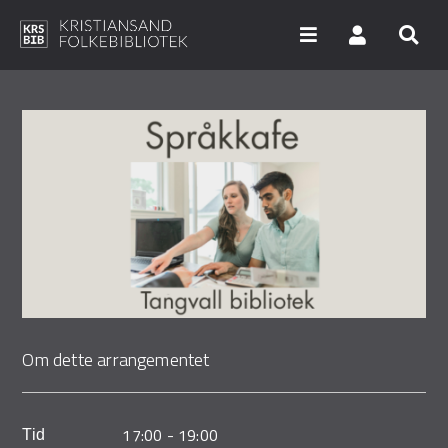
Hopp
til
hovedinnhold
Søk i våre databaser
Arrangementer
Bibliotekene
Nyheter
Digitale tjenester
Om dette arrangementet
Vi tilbyr
UNG
17:00
-
19:00
Tid