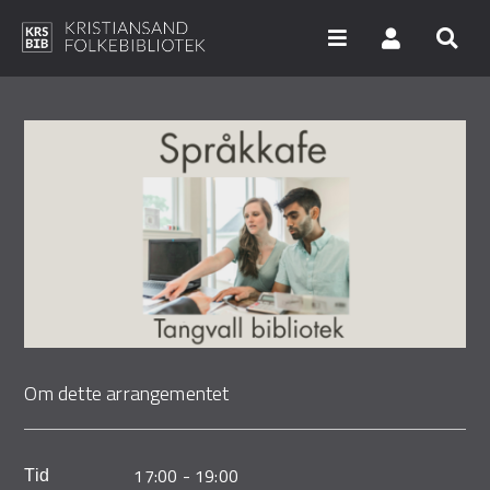
Hopp
til
hovedinnhold
Søk i våre databaser
Arrangementer
Bibliotekene
Nyheter
Digitale tjenester
Om dette arrangementet
Vi tilbyr
UNG
17:00
-
19:00
Tid