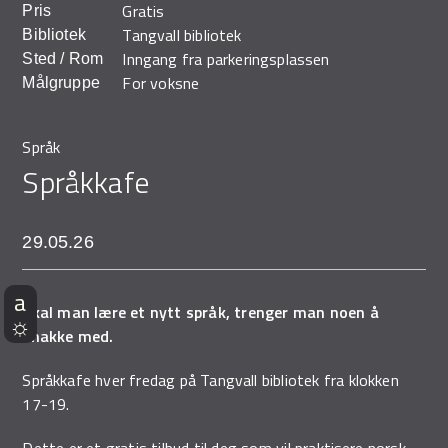
Gratis
Pris
Demo Rona
Tangvall bibliotek
Bibliotek
Inngang fra parkeringsplassen
Sted / Rom
For voksne
Målgruppe
Språk
Språkkafe
29.05.26
Skal man lære et nytt språk, trenger man noen å
snakke med.
Språkkafe hver fredag på Tangvall bibliotek fra klokken
17-19.
Dette er et gratis tilbud til deg som vil praktisere norsk.