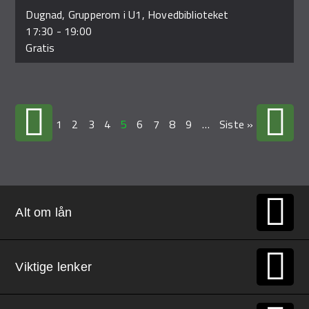
Dugnad, Grupperom i U1, Hovedbiblioteket
17:30
-
19:00
Gratis
1
2
3
4
5
6
7
8
9
…
Siste »
Alt om lån
Viktige lenker