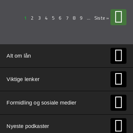
1
2
3
4
5
6
7
8
9
…
Siste »
Alt om lån
Viktige lenker
Formidling og sosiale medier
Nyeste podkaster