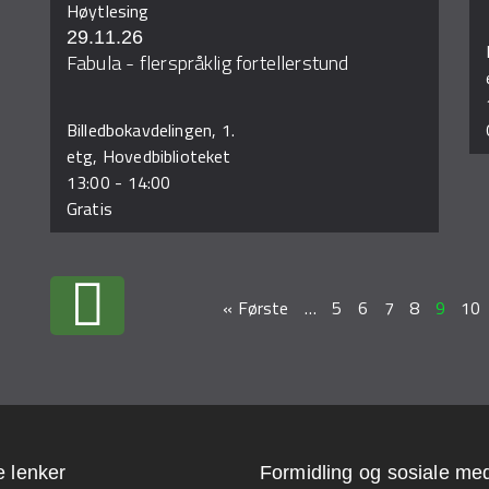
Høytlesing
29.11.26
Fabula - flerspråklig fortellerstund
Billedbokavdelingen, 1.
etg, Hovedbiblioteket
13:00
-
14:00
Gratis
« Første
…
5
6
7
8
9
10
e lenker
Formidling og sosiale med