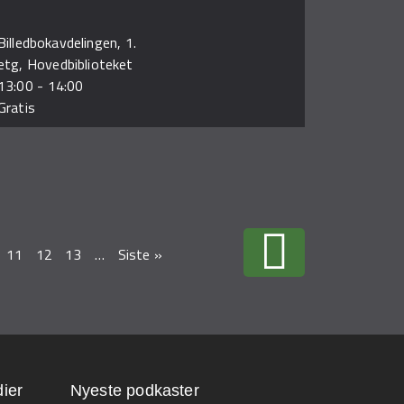
Billedbokavdelingen, 1.
etg, Hovedbiblioteket
13:00
-
14:00
Gratis
11
12
13
…
Siste »
ier
Nyeste podkaster