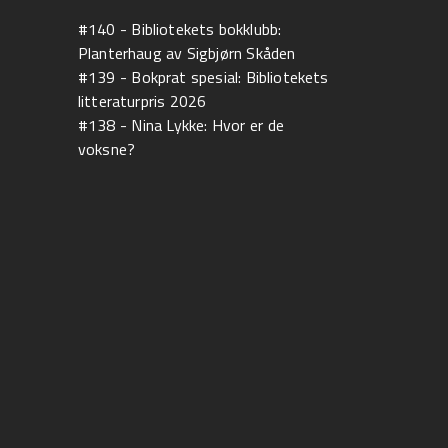
#140 - Bibliotekets bokklubb:
Planterhaug av Sigbjørn Skåden
#139 - Bokprat spesial: Bibliotekets
litteraturpris 2026
#138 - Nina Lykke: Hvor er de
voksne?