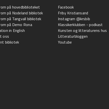
 rom på hovedbiblioteket
Facebook
 rom på Nodeland bibliotek
Friby Kristiansand
 rom på Tangvall bibliotek
Instagram @krsbib
l rom på Demo Rona
Klassikerklubben - podkast
tion in English
Kunsten og litteraturens hus
t oss
Litteraturbloggen
t bibliotek
Youtube