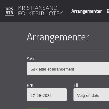
Arrangementer
B
Hopp
til
Arrangementer
Søk i våre data
hovedinnhold
Søk
Fra
Til
Dato