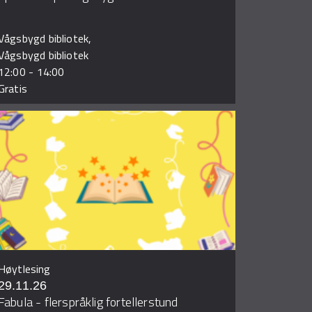
Vågsbygd bibliotek,
Vågsbygd bibliotek
12:00
-
14:00
Gratis
Høytlesing
29.11.26
Fabula - flerspråklig fortellerstund