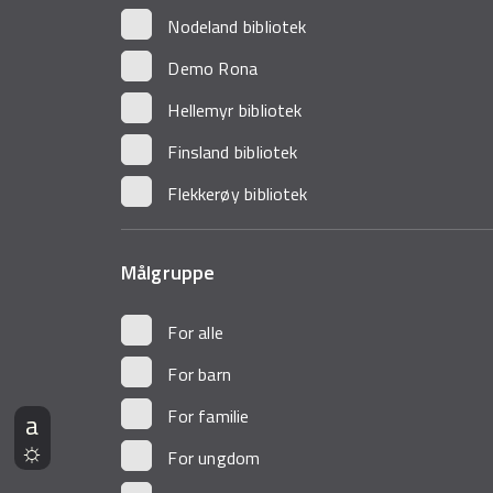
Nodeland bibliotek
Demo Rona
Hellemyr bibliotek
Finsland bibliotek
Flekkerøy bibliotek
Målgruppe
For alle
For barn
For familie
For ungdom