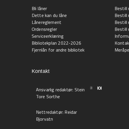
Bli låner
Bestill
Dette kan du låne
Bestill
Lånereglement
Bestill
Ordensregler
Bestil
Serviceerklæring
Informa
Bibliotekplan 2022-2026
Kontak
Fjernlån for andre bibliotek
Meråpen
Kontakt
Ansvarlig redaktør:
Stein
Tore Sorthe
Nettredaktør:
Reidar
Bjorvatn