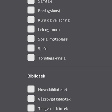
Samtale
Fredagslunsj
Kurs og veiledning
Lek og moro
Sosial møteplass
Språk
Torsdagskringla
Bibliotek
Hovedbiblioteket
Vågsbygd bibliotek
Tangvall bibliotek