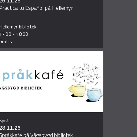
26.11.26
Practica tu Español på Hellemyr
Hellemyr bibliotek
17:00
-
18:00
Gratis
Språk
28.11.26
Språkkafe på Vågsbygd bibliotek