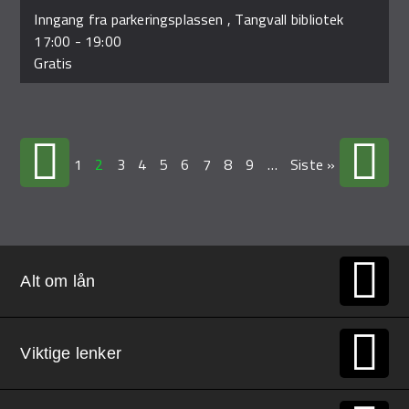
Inngang fra parkeringsplassen , Tangvall bibliotek
17:00
-
19:00
Gratis
1
2
3
4
5
6
7
8
9
…
Siste »
Alt om lån
Viktige lenker