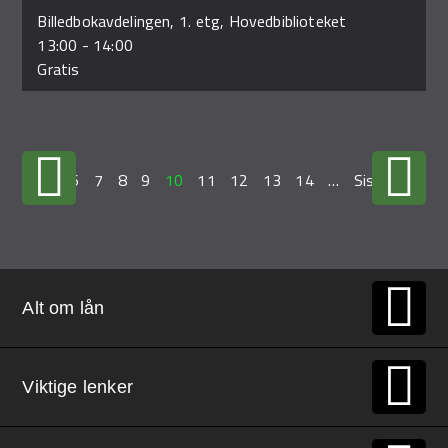
Billedbokavdelingen, 1. etg, Hovedbiblioteket
13:00
-
14:00
Gratis
…
6
7
8
9
10
11
12
13
14
…
Siste »
Alt om lån
Viktige lenker