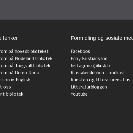
e lenker
Formidling og sosiale med
 rom på hovedbiblioteket
Facebook
 rom på Nodeland bibliotek
Friby Kristiansand
 rom på Tangvall bibliotek
Instagram @krsbib
l rom på Demo Rona
Klassikerklubben - podkast
tion in English
Kunsten og litteraturens hus
t oss
Litteraturbloggen
t bibliotek
Youtube