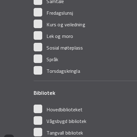
Samtale
Fredagslunsj
Kurs og veiledning
Lek og moro
Sosial møteplass
Språk
Torsdagskringla
Bibliotek
Hovedbiblioteket
Vågsbygd bibliotek
Tangvall bibliotek