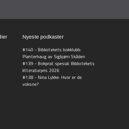
ier
Nyeste podkaster
#140 - Bibliotekets bokklubb:
Planterhaug av Sigbjørn Skåden
#139 - Bokprat spesial: Bibliotekets
litteraturpris 2026
#138 - Nina Lykke: Hvor er de
voksne?