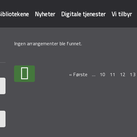
ibliotekene
Nyheter
Digitale tjenester
Vi tilbyr
Ingen arrangementer ble funnet.
baser
Sider
« Første
…
10
11
12
13