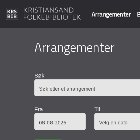
Arrangementer
B
Hopp
til
Arrangementer
Søk i våre data
hovedinnhold
Søk
Fra
Til
Dato