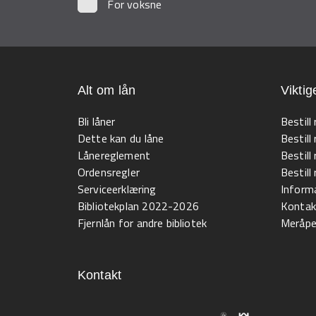
For voksne
Alt om lån
Viktig
Bli låner
Bestill
Dette kan du låne
Bestill
Lånereglement
Bestill
Ordensregler
Bestil
Serviceerklæring
Informa
Bibliotekplan 2022-2026
Kontak
Fjernlån for andre bibliotek
Meråpen
Kontakt