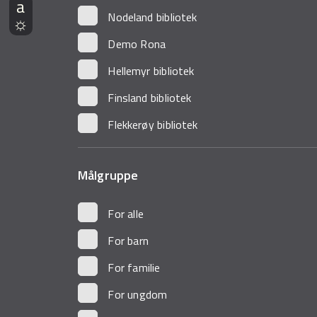
Nodeland bibliotek
Demo Rona
Hellemyr bibliotek
Finsland bibliotek
Flekkerøy bibliotek
Målgruppe
For alle
For barn
For familie
For ungdom