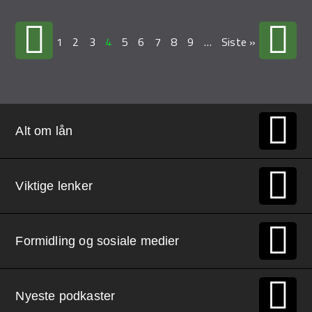
1
2
3
4
5
6
7
8
9
…
Siste »
Alt om lån
Viktige lenker
Formidling og sosiale medier
Nyeste podkaster