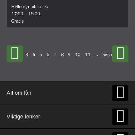
Hellemyr bibliotek
17:00
-
18:00
Gratis
…
3
4
5
6
7
8
9
10
11
…
Siste »
Alt om lån
Viktige lenker