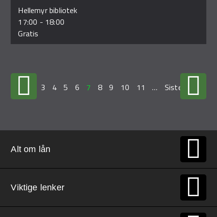
Hellemyr bibliotek
17:00
-
18:00
Gratis
…
3
4
5
6
7
8
9
10
11
…
Siste »
Alt om lån
Viktige lenker