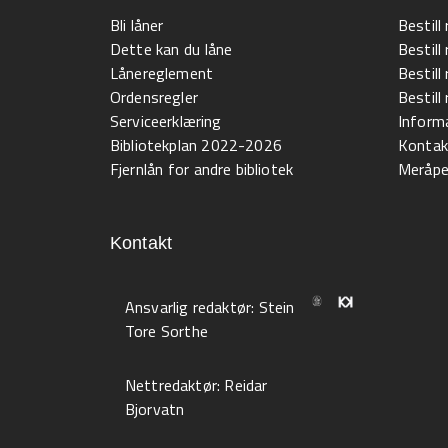
Bli låner
Bestill
Dette kan du låne
Bestill
Lånereglement
Bestill
Ordensregler
Bestil
Serviceerklæring
Informa
Bibliotekplan 2022-2026
Kontak
Fjernlån for andre bibliotek
Meråpen
Kontakt
Ansvarlig redaktør:
Stein
Tore Sorthe
Nettredaktør:
Reidar
Bjorvatn