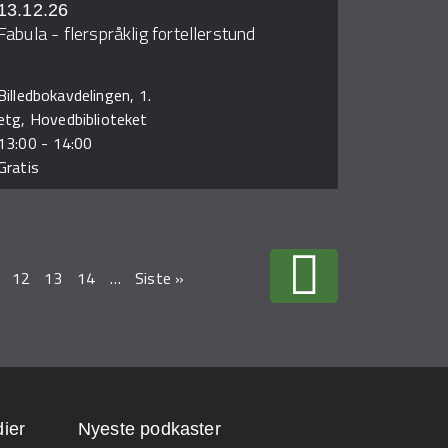
13.12.26
Fabula - flerspråklig fortellerstund
Billedbokavdelingen, 1.
etg, Hovedbiblioteket
13:00
-
14:00
Gratis
12
13
14
…
Siste »
ier
Nyeste podkaster