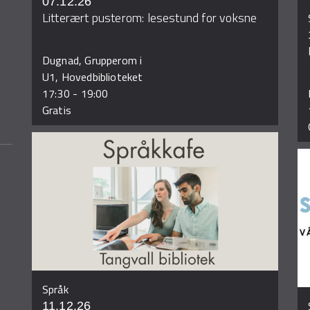
07.12.26
Litterært pusterom: lesestund for voksne
Dugnad, Grupperom i
U1, Hovedbiblioteket
17:30
-
19:00
Gratis
Språk
11.12.26