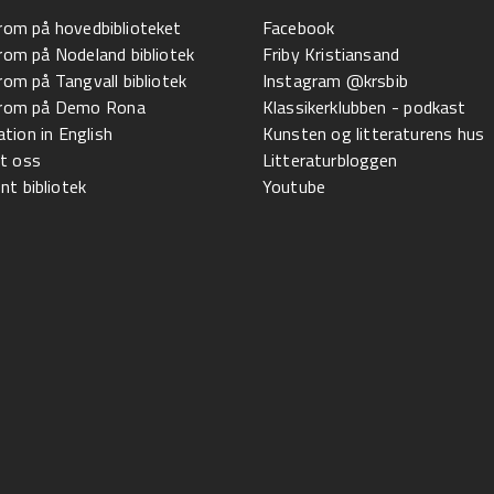
 rom på hovedbiblioteket
Facebook
 rom på Nodeland bibliotek
Friby Kristiansand
 rom på Tangvall bibliotek
Instagram @krsbib
l rom på Demo Rona
Klassikerklubben - podkast
tion in English
Kunsten og litteraturens hus
t oss
Litteraturbloggen
t bibliotek
Youtube