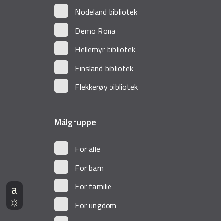
Nodeland bibliotek
Demo Rona
Hellemyr bibliotek
Finsland bibliotek
Flekkerøy bibliotek
Målgruppe
For alle
For barn
For familie
For ungdom