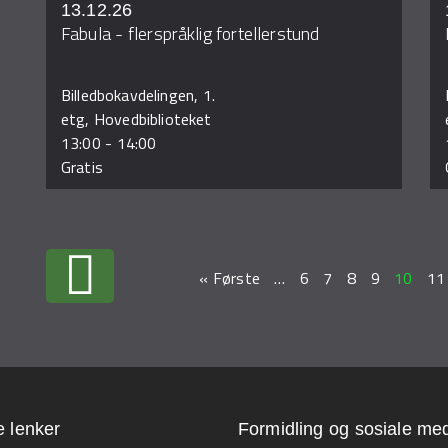
13.12.26
Fabula - flerspråklig fortellerstund
Billedbokavdelingen, 1.
etg, Hovedbiblioteket
13:00
-
14:00
Gratis
« Første
…
6
7
8
9
10
11
e lenker
Formidling og sosiale med