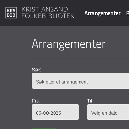
Arrangementer
B
Hopp
til
Arrangementer
Søk i våre data
hovedinnhold
Søk
Fra
Til
Dato