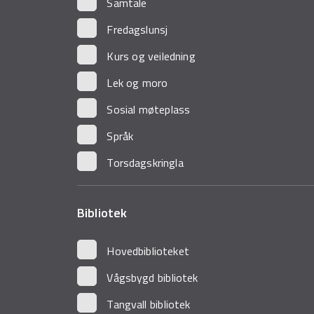
Samtale
Fredagslunsj
Kurs og veiledning
Lek og moro
Sosial møteplass
Språk
Torsdagskringla
Bibliotek
Hovedbiblioteket
Vågsbygd bibliotek
Tangvall bibliotek