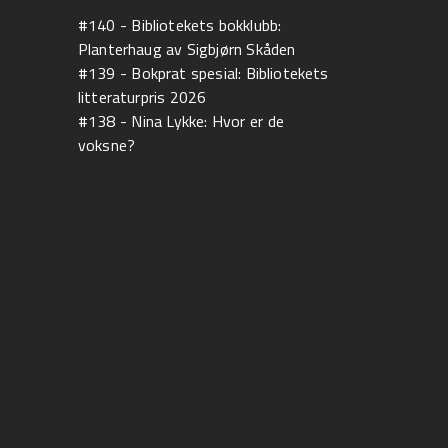
#140 - Bibliotekets bokklubb:
Planterhaug av Sigbjørn Skåden
#139 - Bokprat spesial: Bibliotekets
litteraturpris 2026
#138 - Nina Lykke: Hvor er de
voksne?