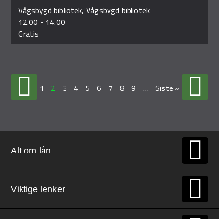
Vågsbygd bibliotek, Vågsbygd bibliotek
12:00
-
14:00
Gratis
1
2
3
4
5
6
7
8
9
…
Siste »
Alt om lån
Viktige lenker