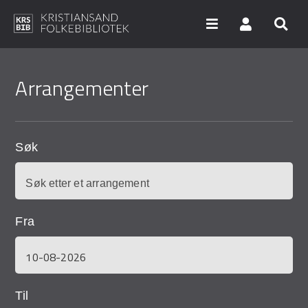
Hopp
til
Arrangementer
hovedinnhold
Søk i våre databaser
Arrangementer
Søk
Bibliotekene
Nyheter
Fra
Digitale tjenester
Vi tilbyr
UNG
Til