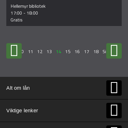
Hellemyr bibliotek
17:00
-
18:00
Gratis
…
10
11
12
13
14
15
16
17
18
Siste »
Alt om lån
Viktige lenker