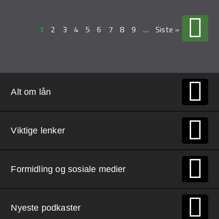
1
2
3
4
5
6
7
8
9
…
Siste »
Alt om lån
Viktige lenker
Formidling og sosiale medier
Nyeste podkaster