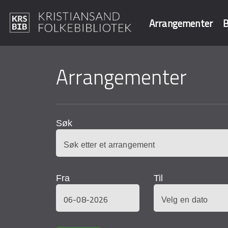
Arrangementer
B
Hopp
til
Arrangementer
Søk i våre data
hovedinnhold
Søk
Fra
Til
Dato