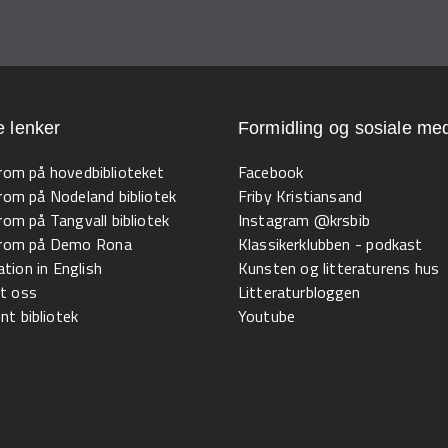
e lenker
Formidling og sosiale med
 rom på hovedbiblioteket
Facebook
 rom på Nodeland bibliotek
Friby Kristiansand
 rom på Tangvall bibliotek
Instagram @krsbib
l rom på Demo Rona
Klassikerklubben - podkast
tion in English
Kunsten og litteraturens hus
t oss
Litteraturbloggen
t bibliotek
Youtube