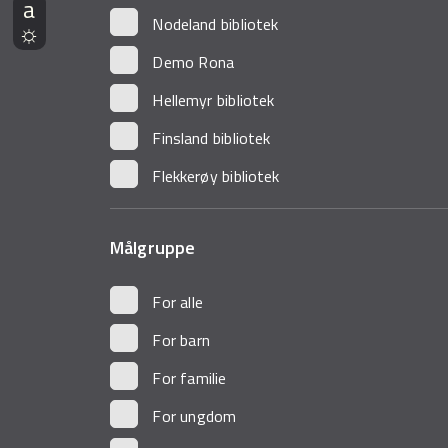
Nodeland bibliotek
Demo Rona
Hellemyr bibliotek
Finsland bibliotek
Flekkerøy bibliotek
Målgruppe
For alle
For barn
For familie
For ungdom