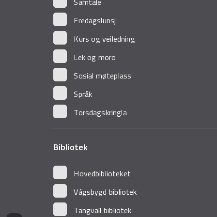
Samtale
Fredagslunsj
Kurs og veiledning
Lek og moro
Sosial møteplass
Språk
Torsdagskringla
Bibliotek
Hovedbiblioteket
Vågsbygd bibliotek
Tangvall bibliotek