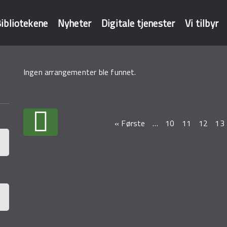
ibliotekene
Nyheter
Digitale tjenester
Vi tilbyr
Ingen arrangementer ble funnet.
baser
Sider
« Første
…
10
11
12
13