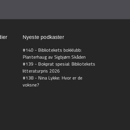
ier
Nyeste podkaster
#140 - Bibliotekets bokklubb:
Planterhaug av Sigbjørn Skåden
#139 - Bokprat spesial: Bibliotekets
litteraturpris 2026
#138 - Nina Lykke: Hvor er de
voksne?