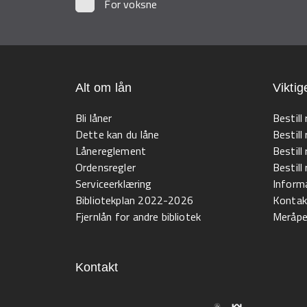
For voksne
Alt om lån
Viktig
Bli låner
Bestill
Dette kan du låne
Bestill
Lånereglement
Bestill
Ordensregler
Bestil
Serviceerklæring
Informa
Bibliotekplan 2022-2026
Kontak
Fjernlån for andre bibliotek
Meråpen
Kontakt