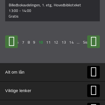
Billedbokavdelingen, 1. etg, Hovedbiblioteket
13:00
-
14:00
Gratis
…
6
7
8
9
10
11
12
13
14
…
Siste »
Alt om lån
Viktige lenker