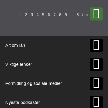
1
2
3
4
5
6
7
8
9
…
Siste »
Alt om lån
Viktige lenker
Formidling og sosiale medier
Nyeste podkaster