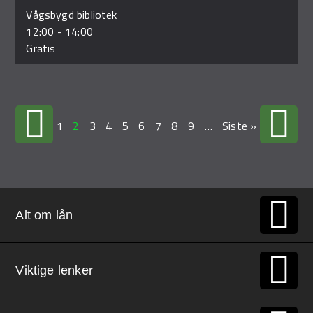
Vågsbygd bibliotek
12:00
-
14:00
Gratis
1
2
3
4
5
6
7
8
9
…
Siste »
Alt om lån
Viktige lenker