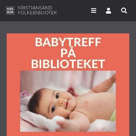
Hopp
til
hovedinnhold
Søk i våre databaser
Arrangementer
Bibliotekene
Nyheter
Digitale tjenester
Vi tilbyr
UNG