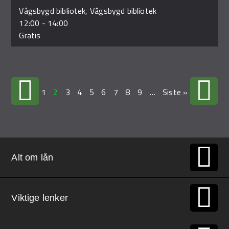
Vågsbygd bibliotek, Vågsbygd bibliotek
12:00
-
14:00
Gratis
1
2
3
4
5
6
7
8
9
…
Siste »
Alt om lån
Viktige lenker