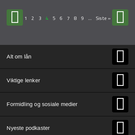
1
2
3
4
5
6
7
8
9
…
Siste »
Alt om lån
Viktige lenker
Formidling og sosiale medier
Nyeste podkaster