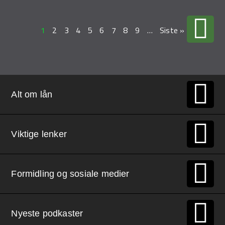
1
2
3
4
5
6
7
8
9
…
Siste »
Alt om lån
Viktige lenker
Formidling og sosiale medier
Nyeste podkaster